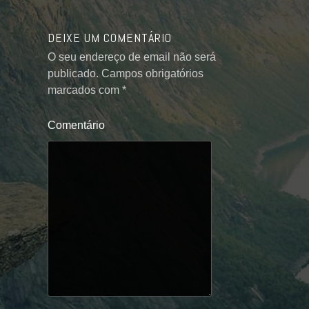
DEIXE UM COMENTÁRIO
O seu endereço de email não será
publicado.
Campos obrigatórios
marcados com
*
Comentário